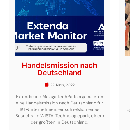
Handelsmission nach
Deutschland
22. März, 2022
Extenda und Malaga TechPark organisieren
eine Handelsmission nach Deutschland für
IKT-Unternehmen, einschließlich eines
F
Besuchs im WISTA-Technologiepark, einem
der größten in Deutschland.