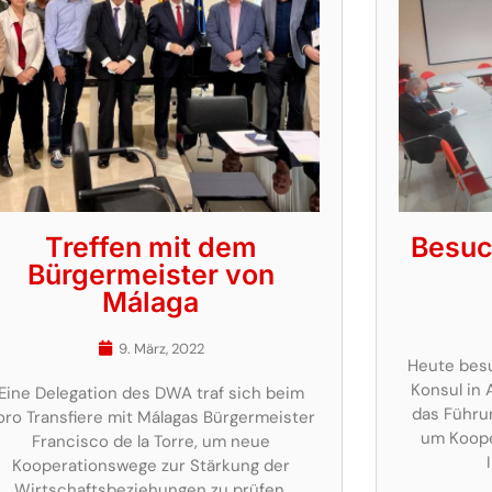
Treffen mit dem
Besuc
Bürgermeister von
Málaga
9. März, 2022
Heute bes
Konsul in 
Eine Delegation des DWA traf sich beim
das Führu
oro Transfiere mit Málagas Bürgermeister
um Koope
Francisco de la Torre, um neue
Kooperationswege zur Stärkung der
Wirtschaftsbeziehungen zu prüfen.