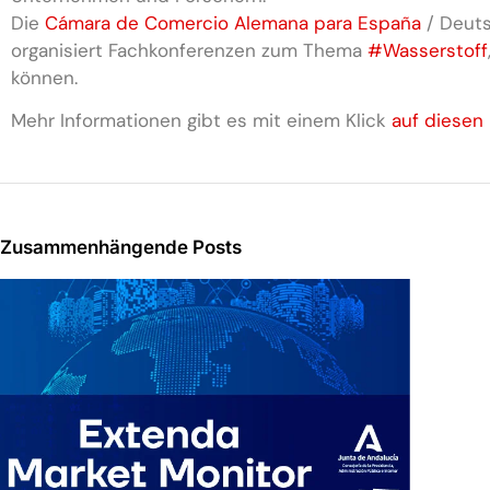
Die
Cámara de Comercio Alemana para España
/ Deut
organisiert Fachkonferenzen zum Thema
#Wasserstoff
können.
Mehr Informationen gibt es mit einem Klick
auf diesen 
Zusammenhängende Posts