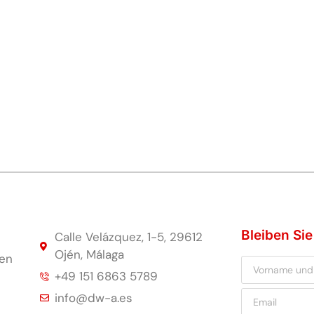
Bleiben Si
Calle Velázquez, 1-5, 29612
Ojén, Málaga
ten
+49 151 6863 5789
info@dw-a.es