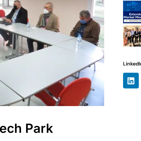
LinkedI
ech Park