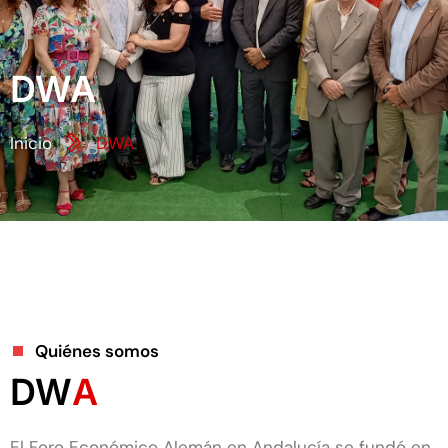
DWA
Inicio
DWA
Quiénes somos
DW
A
El Foro Económico Alemán en Andalucía se fundó en